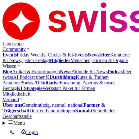
Landscape
Community
Events
Friday Weekly, Circles & KI-Events
Newsletter
Kuratierte
KI-News, jeden Freitag
Mitglieder
Menschen, Firmen & Organe
Wissen
Blog
Artikel & Einordnungen
News
Aktuelle KI-News
Podcast
Der
swissAI Podcast über KI
Ausbildung
Kurse & Trainer-
Angebote
Swiss AI Initiative
Forschung, Apertus & unser
Beitrag
KI-Strategie
Werkstatt-Paket für Firmen
Mitgliedschaft
Verband
Über uns
Gemeinnützig, neutral, national
Partner &
Trägerschaft
Den Verband mittragen
Kontakt
Schreib der
Geschäftsstelle
Menü
Login
DE