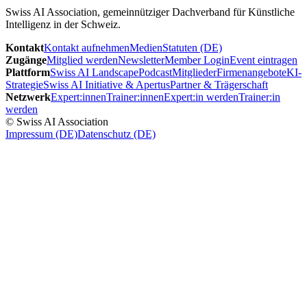
Swiss AI Association, gemeinnütziger Dachverband für Künstliche
Intelligenz in der Schweiz.
Kontakt
Kontakt aufnehmen
Medien
Statuten (DE)
Zugänge
Mitglied werden
Newsletter
Member Login
Event eintragen
Plattform
Swiss AI Landscape
Podcast
Mitglieder
Firmenangebote
KI-
Strategie
Swiss AI Initiative & Apertus
Partner & Trägerschaft
Netzwerk
Expert:innen
Trainer:innen
Expert:in werden
Trainer:in
werden
© Swiss AI Association
Impressum (DE)
Datenschutz (DE)