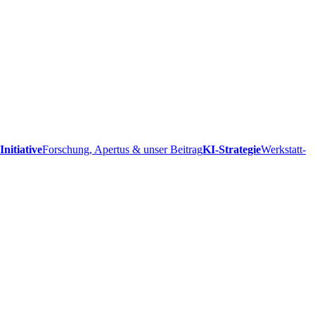
Initiative
Forschung, Apertus & unser Beitrag
KI-Strategie
Werkstatt-