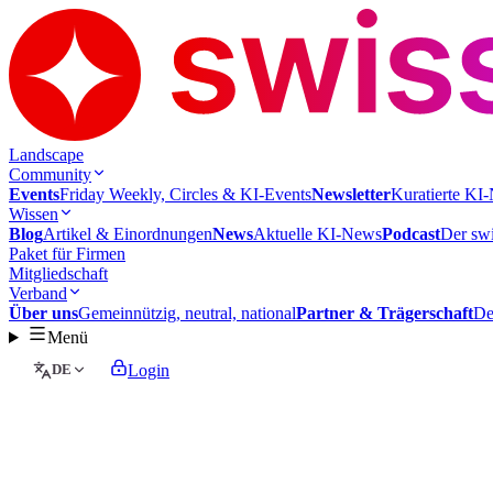
Landscape
Community
Events
Friday Weekly, Circles & KI-Events
Newsletter
Kuratierte KI-
Wissen
Blog
Artikel & Einordnungen
News
Aktuelle KI-News
Podcast
Der swi
Paket für Firmen
Mitgliedschaft
Verband
Über uns
Gemeinnützig, neutral, national
Partner & Trägerschaft
De
Menü
DE
Login