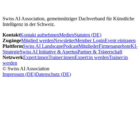
Swiss AI Association, gemeinnütziger Dachverband für Künstliche
Intelligenz in der Schweiz.
Kontakt
Kontakt aufnehmen
Medien
Statuten (DE)
Zugänge
Mitglied werden
Newsletter
Member Login
Event eintragen
Plattform
Swiss AI Landscape
Podcast
Mitglieder
Firmenangebote
KI-
Strategie
Swiss AI Initiative & Apertus
Partner & Trägerschaft
Netzwerk
Expert:innen
Trainer:innen
Expert:in werden
Trainer:in
werden
© Swiss AI Association
Impressum (DE)
Datenschutz (DE)