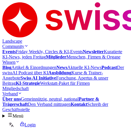
Landscape
Community
Events
Friday Weekly, Circles & KI-Events
Newsletter
Kuratierte
KI-News, jeden Freitag
Mitglieder
Menschen, Firmen & Organe
Wissen
Blog
Artikel & Einordnungen
News
Aktuelle KI-News
Podcast
Der
swissAI Podcast über KI
Ausbildung
Kurse & Trainer-
Angebote
Swiss AI Initiative
Forschung, Apertus & unser
Beitrag
KI-Strategie
Werkstatt-Paket für Firmen
Mitgliedschaft
Verband
Über uns
Gemeinnützig, neutral, national
Partner &
Trägerschaft
Den Verband mittragen
Kontakt
Schreib der
Geschäftsstelle
Menü
Login
DE