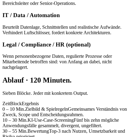
Bereichsleiter oder Senior-Operations.
IT / Data / Automation
Beurteilt Datenlage, Schnittstellen und realistische Aufwände.
Verhindert Luftschlösser, fordert konkrete Architekturen.
Legal / Compliance / HR (optional)
Wenn personenbezogene Daten, regulierte Prozesse oder
Mitarbeitende betroffen sind: von Anfang an dabei, nicht
nachgelagert.
Ablauf · 120 Minuten.
Sieben Blöcke. Jeder mit konkretem Output.
Zeit
Block
Ergebnis
0 – 10 Min.
Zielbild & Spielregeln
Gemeinsames Verständnis von
Zweck, Scope und Entscheidungsrahmen.
10 – 30 Min.
KI-Use-Case-Screening
Fünf bis zehn mögliche
Anwendungsfälle gesammelt, divergent, ungefiltert.
30 – 55 Min.
Bewertung
Top-3 nach Nutzen, Umsetzbarkeit und
Risiko priorisiert.