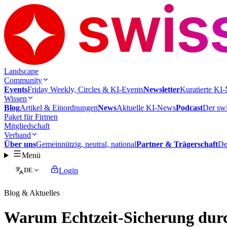
Landscape
Community
Events
Friday Weekly, Circles & KI-Events
Newsletter
Kuratierte KI-
Wissen
Blog
Artikel & Einordnungen
News
Aktuelle KI-News
Podcast
Der swi
Paket für Firmen
Mitgliedschaft
Verband
Über uns
Gemeinnützig, neutral, national
Partner & Trägerschaft
De
Menü
DE
Login
Blog & Aktuelles
Warum Echtzeit-Sicherung durch