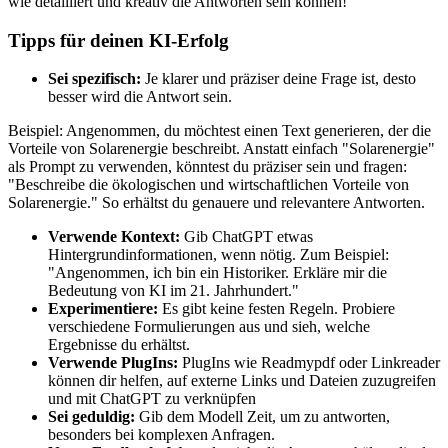
wie detailliert und kreativ die Antworten sein können!
Tipps für deinen KI-Erfolg
Sei spezifisch:
Je klarer und präziser deine Frage ist, desto
besser wird die Antwort sein.
Beispiel: Angenommen, du möchtest einen Text generieren, der die
Vorteile von Solarenergie beschreibt. Anstatt einfach "Solarenergie"
als Prompt zu verwenden, könntest du präziser sein und fragen:
"Beschreibe die ökologischen und wirtschaftlichen Vorteile von
Solarenergie." So erhältst du genauere und relevantere Antworten.
Verwende Kontext:
Gib ChatGPT etwas
Hintergrundinformationen, wenn nötig. Zum Beispiel:
"Angenommen, ich bin ein Historiker. Erkläre mir die
Bedeutung von KI im 21. Jahrhundert."
Experimentiere:
Es gibt keine festen Regeln. Probiere
verschiedene Formulierungen aus und sieh, welche
Ergebnisse du erhältst.
Verwende PlugIns:
PlugIns wie Readmypdf oder Linkreader
können dir helfen, auf externe Links und Dateien zuzugreifen
und mit ChatGPT zu verknüpfen
Sei geduldig:
Gib dem Modell Zeit, um zu antworten,
besonders bei komplexen Anfragen.