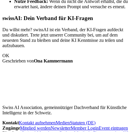
Nutze Feedback:
Wenn du nicht die Antwort erhältst, die du
erwartet hast, ändere deinen Prompt und versuche es erneut.
swissAI: Dein Verband für KI-Fragen
Du willst mehr? swissAI ist ein Verband, der KI-Fragen aufdeckt
und diskutiert. Trete jetzt unserer Community bei, um auf dem
neuesten Stand zu bleiben und deine KI Kenntnisse zu teilen und
aufzubauen.
OK
Geschrieben von
Ona Kammermann
Swiss AI Association, gemeinnütziger Dachverband für Künstliche
Intelligenz in der Schweiz.
Kontakt
Kontakt aufnehmen
Medien
Statuten (DE)
Zugänge
Mitglied werden
Newsletter
Member Login
Event eintragen