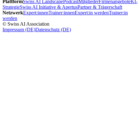
Plattform
Swiss AI Landscape
Podcast
Mitglieder
Firmenangebote
KI-
Strategie
Swiss AI Initiative & Apertus
Partner & Trägerschaft
Netzwerk
Expert:innen
Trainer:innen
Expert:in werden
Trainer:in
werden
© Swiss AI Association
Impressum (DE)
Datenschutz (DE)