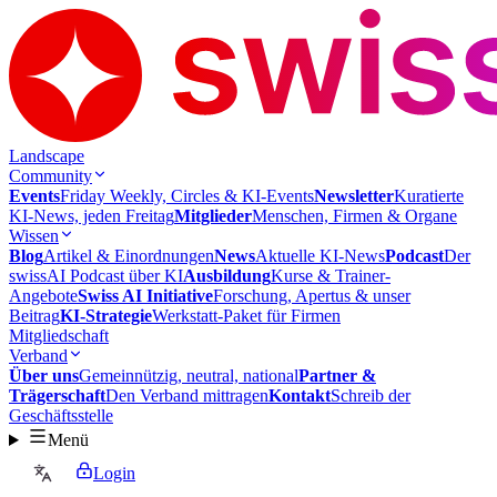
Landscape
Community
Events
Friday Weekly, Circles & KI-Events
Newsletter
Kuratierte
KI-News, jeden Freitag
Mitglieder
Menschen, Firmen & Organe
Wissen
Blog
Artikel & Einordnungen
News
Aktuelle KI-News
Podcast
Der
swissAI Podcast über KI
Ausbildung
Kurse & Trainer-
Angebote
Swiss AI Initiative
Forschung, Apertus & unser
Beitrag
KI-Strategie
Werkstatt-Paket für Firmen
Mitgliedschaft
Verband
Über uns
Gemeinnützig, neutral, national
Partner &
Trägerschaft
Den Verband mittragen
Kontakt
Schreib der
Geschäftsstelle
Menü
Login
DE