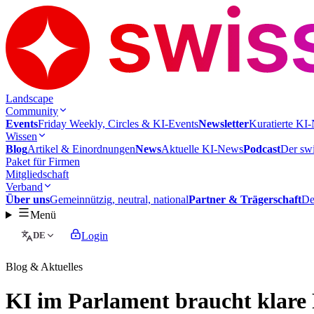
Landscape
Community
Events
Friday Weekly, Circles & KI-Events
Newsletter
Kuratierte KI-
Wissen
Blog
Artikel & Einordnungen
News
Aktuelle KI-News
Podcast
Der swi
Paket für Firmen
Mitgliedschaft
Verband
Über uns
Gemeinnützig, neutral, national
Partner & Trägerschaft
De
Menü
DE
Login
Blog & Aktuelles
KI im Parlament braucht klare