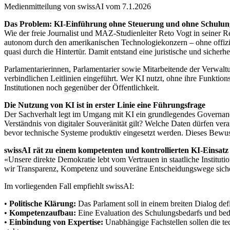
Medienmitteilung von swissAI vom 7.1.2026
Das Problem: KI-Einführung ohne Steuerung und ohne Schulun
Wie der freie Journalist und MAZ-Studienleiter Reto Vogt in seiner 
autonom durch den amerikanischen Technologiekonzern – ohne offizie
quasi durch die Hintertür. Damit entstand eine juristische und sicherh
Parlamentarierinnen, Parlamentarier sowie Mitarbeitende der Verwalt
verbindlichen Leitlinien eingeführt. Wer KI nutzt, ohne ihre Funkt
Institutionen noch gegenüber der Öffentlichkeit.
Die Nutzung von KI ist in erster Linie eine Führungsfrage
Der Sachverhalt legt im Umgang mit KI ein grundlegendes Governance
Verständnis von digitaler Souveränität gilt? Welche Daten dürfen ver
bevor technische Systeme produktiv eingesetzt werden. Dieses Bewusst
swissAI rät zu einem kompetenten und kontrollierten KI-Einsatz
«Unsere direkte Demokratie lebt vom Vertrauen in staatliche Institut
wir Transparenz, Kompetenz und souveräne Entscheidungswege sichers
Im vorliegenden Fall empfiehlt swissAI:
•
Politische Klärung:
Das Parlament soll in einem breiten Dialog def
•
Kompetenzaufbau:
Eine Evaluation des Schulungsbedarfs und beda
•
Einbindung von Expertise:
Unabhängige Fachstellen sollen die te