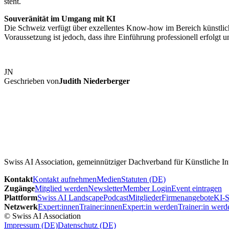
steht.
Souveränität im Umgang mit KI
Die Schweiz verfügt über exzellentes Know-how im Bereich künstliche
Voraussetzung ist jedoch, dass ihre Einführung professionell erfolgt
JN
Geschrieben von
Judith Niederberger
Swiss AI Association, gemeinnütziger Dachverband für Künstliche Int
Kontakt
Kontakt aufnehmen
Medien
Statuten (DE)
Zugänge
Mitglied werden
Newsletter
Member Login
Event eintragen
Plattform
Swiss AI Landscape
Podcast
Mitglieder
Firmenangebote
KI-S
Netzwerk
Expert:innen
Trainer:innen
Expert:in werden
Trainer:in werd
© Swiss AI Association
Impressum (DE)
Datenschutz (DE)