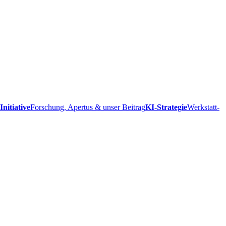
Initiative
Forschung, Apertus & unser Beitrag
KI-Strategie
Werkstatt-