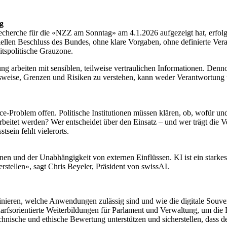
g
Recherche für die «NZZ am Sonntag» am 4.1.2026 aufgezeigt hat, erfolg
llen Beschluss des Bundes, ohne klare Vorgaben, ohne definierte Ver
eitspolitische Grauzone.
ung arbeiten mit sensiblen, teilweise vertraulichen Informationen. D
ionsweise, Grenzen und Risiken zu verstehen, kann weder Verantwortun
-Problem offen. Politische Institutionen müssen klären, ob, wofür u
arbeitet werden? Wer entscheidet über den Einsatz – und wer trägt die
sein fehlt vielerorts.
ionen und der Unabhängigkeit von externen Einflüssen. KI ist ein stark
tellen», sagt Chris Beyeler, Präsident von swissAI.
inieren, welche Anwendungen zulässig sind und wie die digitale Souver
rfsorientierte Weiterbildungen für Parlament und Verwaltung, um die 
chnische und ethische Bewertung unterstützen und sicherstellen, dass 