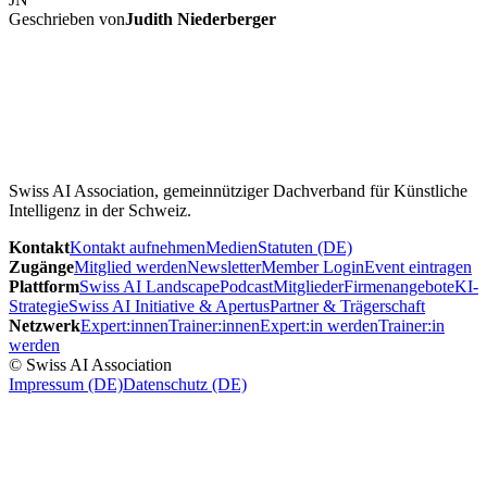
Geschrieben von
Judith Niederberger
Swiss AI Association, gemeinnütziger Dachverband für Künstliche
Intelligenz in der Schweiz.
Kontakt
Kontakt aufnehmen
Medien
Statuten (DE)
Zugänge
Mitglied werden
Newsletter
Member Login
Event eintragen
Plattform
Swiss AI Landscape
Podcast
Mitglieder
Firmenangebote
KI-
Strategie
Swiss AI Initiative & Apertus
Partner & Trägerschaft
Netzwerk
Expert:innen
Trainer:innen
Expert:in werden
Trainer:in
werden
© Swiss AI Association
Impressum (DE)
Datenschutz (DE)