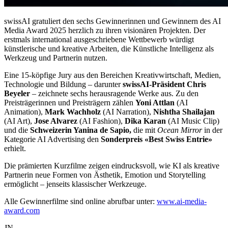
swissAI gratuliert den sechs Gewinnerinnen und Gewinnern des AI
Media Award 2025 herzlich zu ihren visionären Projekten. Der
erstmals international ausgeschriebene Wettbewerb würdigt
künstlerische und kreative Arbeiten, die Künstliche Intelligenz als
Werkzeug und Partnerin nutzen.
Eine 15-köpfige Jury aus den Bereichen Kreativwirtschaft, Medien,
Technologie und Bildung – darunter
swissAI-Präsident Chris
Beyeler
– zeichnete sechs herausragende Werke aus. Zu den
Preisträgerinnen und Preisträgern zählen
Yoni Attlan
(AI
Animation),
Mark Wachholz
(AI Narration),
Nishtha Shailajan
(AI Art),
Jose Alvarez
(AI Fashion),
Dika Karan
(AI Music Clip)
und die
Schweizerin Yanina de Sapio,
die mit
Ocean Mirror
in der
Kategorie AI Advertising den
Sonderpreis «Best Swiss Entrie»
erhielt.
Die prämierten Kurzfilme zeigen eindrucksvoll, wie KI als kreative
Partnerin neue Formen von Ästhetik, Emotion und Storytelling
ermöglicht – jenseits klassischer Werkzeuge.
Alle Gewinnerfilme sind online abrufbar unter:
www.ai-media-
award.com
JN