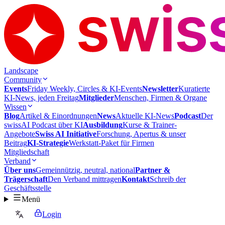
Landscape
Community
Events
Friday Weekly, Circles & KI-Events
Newsletter
Kuratierte
KI-News, jeden Freitag
Mitglieder
Menschen, Firmen & Organe
Wissen
Blog
Artikel & Einordnungen
News
Aktuelle KI-News
Podcast
Der
swissAI Podcast über KI
Ausbildung
Kurse & Trainer-
Angebote
Swiss AI Initiative
Forschung, Apertus & unser
Beitrag
KI-Strategie
Werkstatt-Paket für Firmen
Mitgliedschaft
Verband
Über uns
Gemeinnützig, neutral, national
Partner &
Trägerschaft
Den Verband mittragen
Kontakt
Schreib der
Geschäftsstelle
Menü
Login
DE