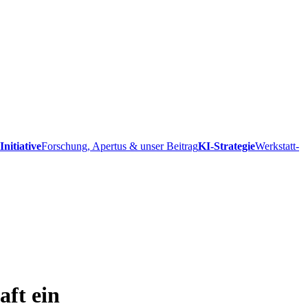
Initiative
Forschung, Apertus & unser Beitrag
KI-Strategie
Werkstatt-
aft ein