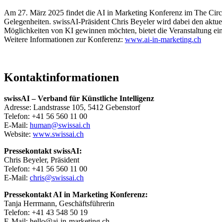
Am 27. März 2025 findet die AI in Marketing Konferenz im The Circl
Gelegenheiten. swissAI-Präsident Chris Beyeler wird dabei den aktuel
Möglichkeiten von KI gewinnen möchten, bietet die Veranstaltung ein
Weitere Informationen zur Konferenz:
www.ai-in-marketing.ch
Kontaktinformationen
swissAI – Verband für Künstliche Intelligenz
Adresse: Landstrasse 105, 5412 Gebenstorf
Telefon: +41 56 560 11 00
E-Mail:
human@swissai.ch
Website:
www.swissai.ch
Pressekontakt swissAI:
Chris Beyeler, Präsident
Telefon: +41 56 560 11 00
E-Mail:
chris@swissai.ch
Pressekontakt AI in Marketing Konferenz:
Tanja Herrmann, Geschäftsführerin
Telefon: +41 43 548 50 19
E-Mail: hello@ai-in-marketing.ch