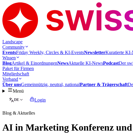
Landscape
Community
Events
Friday Weekly, Circles & KI-Events
Newsletter
Kuratierte KI-
Wissen
Blog
Artikel & Einordnungen
News
Aktuelle KI-News
Podcast
Der swi
Paket für Firmen
Mitgliedschaft
Verband
Über uns
Gemeinnützig, neutral, national
Partner & Trägerschaft
De
Menü
DE
Login
Blog & Aktuelles
AI in Marketing Konferenz und 