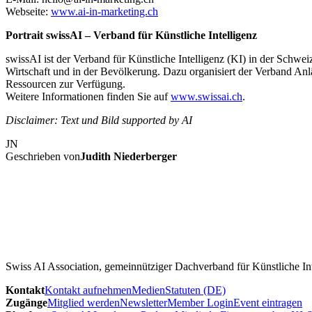
Webseite:
www.ai-in-marketing.ch
Portrait swissAI – Verband für Künstliche Intelligenz
swissAI ist der Verband für Künstliche Intelligenz (KI) in der Schwe
Wirtschaft und in der Bevölkerung. Dazu organisiert der Verband Anläs
Ressourcen zur Verfügung.
Weitere Informationen finden Sie auf
www.swissai.ch
.
Disclaimer: Text und Bild supported by AI
JN
Geschrieben von
Judith Niederberger
Swiss AI Association, gemeinnütziger Dachverband für Künstliche Int
Kontakt
Kontakt aufnehmen
Medien
Statuten (DE)
Zugänge
Mitglied werden
Newsletter
Member Login
Event eintragen